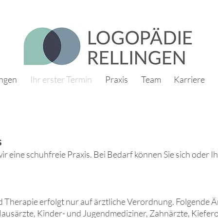
ungen
Ihr erster Termin
Praxis
Team
Karriere
s
ir eine schu
hfreie Praxis. Bei Bedarf können Sie sich oder 
d Therapie erfolgt nu
r auf ärztliche Verordnung. Folgende 
ausärzte, Kinder- und
Jugendmediziner,
Zahnärzte, Kiefer