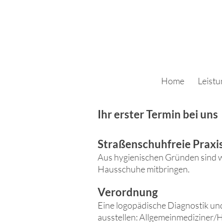
Home
Leist
Ihr erster Termin bei uns
Straßenschuhfreie Praxi
Aus hygienischen Gründen sind w
Hausschuhe mitbringen.
Vero
rdnung
Eine
logopädische Dia
gnostik un
ausstellen:
Allgemeinmediziner/H