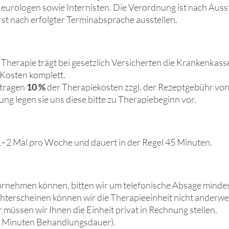
urologen sowie Internisten.
Die Verordnung ist nach Auss
rst nach erfolgter
Terminabsprache ausstellen.
 Therapie trägt bei gesetzlich Versicherten die Krankenkass
Kosten komplett.
 tragen
10
%
der Therapiekosten zzgl. der Rezeptgebühr vo
ng legen sie uns diese bitte zu Therapiebeginn vor.
1–2 Mal pro Woche und dauert in der Regel 45 Minuten.
ahrnehmen können, bitten wir um telefonische Absage minde
hterscheinen können wir die Therapieeinheit nicht anderwei
 müssen wir Ihnen die Einheit privat in Rechnung stellen.
5 Minuten Behandlungsdauer).